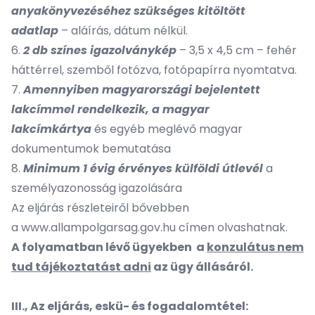
anyakönyvezéséhez szükséges kitöltött
adatlap
– aláírás, dátum nélkül.
6.
2 db színes igazolványkép
– 3,5 x 4,5 cm – fehér
háttérrel, szemből fotózva, fotópapírra nyomtatva.
7.
Amennyiben magyarországi bejelentett
lakcímmel rendelkezik, a magyar
lakcímkártya
és egyéb meglévő magyar
dokumentumok bemutatása
8.
Minimum 1 évig érvényes külföldi útlevél
a
személyazonosság igazolására
Az eljárás részleteiről bővebben
a
www.allampolgarsag.gov.hu
címen olvashatnak.
A folyamatban lévő ügyekben a
konzulátus nem
tud tájékoztatást adni
az ügy állásáról.
III., Az eljárás, eskü- és fogadalomtétel: