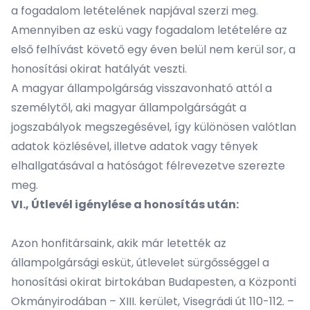
a fogadalom letételének napjával szerzi meg.
Amennyiben az eskü vagy fogadalom letételére az
első felhívást követő egy éven belül nem kerül sor, a
honosítási okirat hatályát veszti.
A magyar állampolgárság visszavonható attól a
személytől, aki magyar állampolgárságát a
jogszabályok megszegésével, így különösen valótlan
adatok közlésével, illetve adatok vagy tények
elhallgatásával a hatóságot félrevezetve szerezte
meg.
VI., Útlevél igénylése a honosítás után:
Azon honfitársaink, akik már letették az
állampolgársági esküt, útlevelet sürgősséggel a
honosítási okirat birtokában Budapesten, a Központi
Okmányirodában – XIII. kerület, Visegrádi út 110-112. –