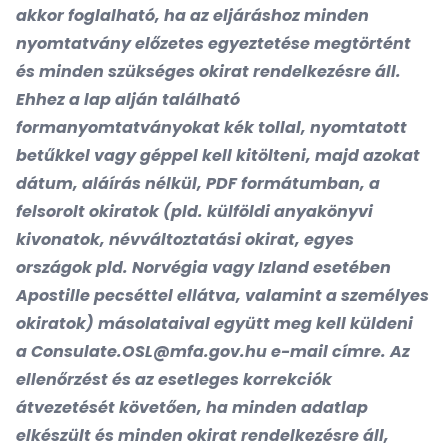
akkor foglalható, ha az eljáráshoz minden
nyomtatvány előzetes egyeztetése megtörtént
és minden szükséges okirat rendelkezésre áll.
Ehhez a lap alján található
formanyomtatványokat kék tollal, nyomtatott
betűkkel vagy géppel kell kitölteni, majd azokat
dátum, aláírás nélkül, PDF formátumban, a
felsorolt okiratok (pld. külföldi anyakönyvi
kivonatok, névváltoztatási okirat, egyes
országok pld. Norvégia vagy Izland esetében
Apostille pecséttel ellátva, valamint a személyes
okiratok) másolataival együtt meg kell küldeni
a
Consulate.OSL@mfa.gov.hu
e-mail címre. Az
ellenőrzést és az esetleges korrekciók
átvezetését követően, ha minden adatlap
elkészült és minden okirat rendelkezésre áll,