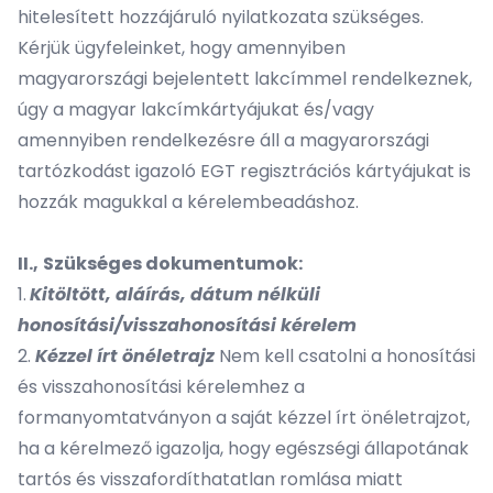
hitelesített hozzájáruló nyilatkozata szükséges.
Kérjük ügyfeleinket, hogy amennyiben
magyarországi bejelentett lakcímmel rendelkeznek,
úgy a magyar lakcímkártyájukat és/vagy
amennyiben rendelkezésre áll a magyarországi
tartózkodást igazoló EGT regisztrációs kártyájukat is
hozzák magukkal a kérelembeadáshoz.
II.,
Szükséges dokumentumok:
1.
Kitöltött, aláírás, dátum nélküli
honosítási/visszahonosítási kérelem
2.
Kézzel írt önéletrajz
Nem kell csatolni a honosítási
és visszahonosítási kérelemhez a
formanyomtatványon a saját kézzel írt önéletrajzot,
ha a kérelmező igazolja, hogy egészségi állapotának
tartós és visszafordíthatatlan romlása miatt