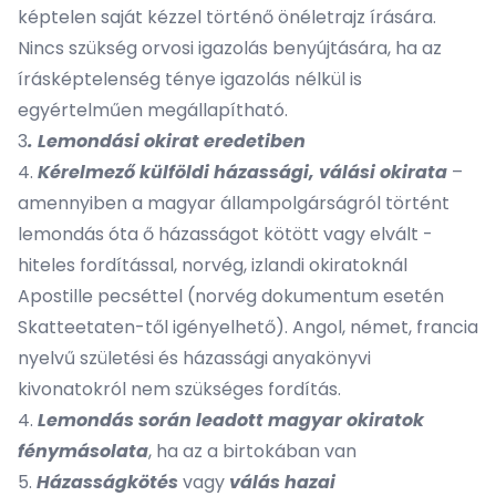
képtelen saját kézzel történő önéletrajz írására.
Nincs szükség orvosi igazolás benyújtására, ha az
írásképtelenség ténye igazolás nélkül is
egyértelműen megállapítható.
3
. Lemondási okirat eredetiben
4.
Kérelmező külföldi házassági, válási okirata
–
amennyiben a magyar állampolgárságról történt
lemondás óta ő házasságot kötött vagy elvált -
hiteles fordítással, norvég, izlandi okiratoknál
Apostille pecséttel (norvég dokumentum esetén
Skatteetaten-től igényelhető). Angol, német, francia
nyelvű születési és házassági anyakönyvi
kivonatokról nem szükséges fordítás.
4.
Lemondás során leadott magyar okiratok
fénymásolata
, ha az a birtokában van
5.
Házasságkötés
vagy
válás
hazai