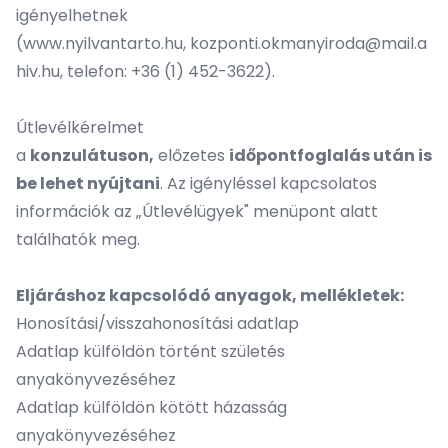
igényelhetnek
(
www.nyilvantarto.hu
,
kozponti.okmanyiroda@mail.a
hiv.hu
, telefon: +36 (1) 452-3622).
Útlevélkérelmet
a
konzulátuson,
előzetes
időpontfoglalás után is
be lehet nyújtani
. Az igényléssel kapcsolatos
információk az „Útlevélügyek" menüpont alatt
találhatók meg.
Eljáráshoz kapcsolódó anyagok, mellékletek:
Honosítási/visszahonosítási adatlap
Adatlap külföldön történt születés
anyakönyvezéséhez
Adatlap külföldön kötött házasság
anyakönyvezéséhez