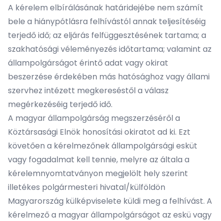
A kérelem elbírálásának határidejébe nem számít
bele a hiánypótlásra felhívástól annak teljesítéséig
terjedő idő; az eljárás felfüggesztésének tartama; a
szakhatósági véleményezés időtartama; valamint az
állampolgárságot érintő adat vagy okirat
beszerzése érdekében más hatósághoz vagy állami
szervhez intézett megkereséstől a válasz
megérkezéséig terjedő idő.
A magyar állampolgárság megszerzéséről a
Köztársasági Elnök honosítási okiratot ad ki. Ezt
követően a kérelmezőnek állampolgársági esküt
vagy fogadalmat kell tennie, melyre az általa a
kérelemnyomtatványon megjelölt hely szerint
illetékes polgármesteri hivatal/külföldön
Magyarország külképviselete küldi meg a felhívást. A
kérelmező a magyar állampolgárságot az eskü vagy