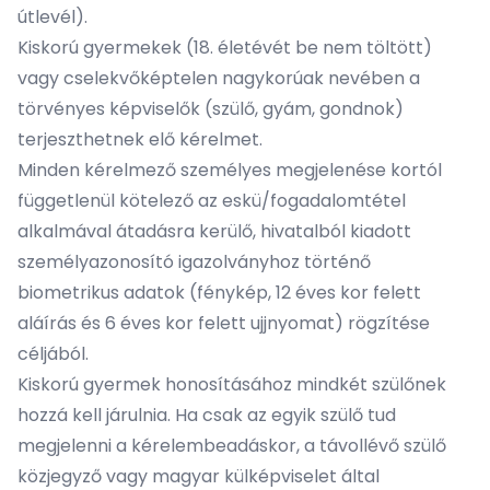
útlevél).
Kiskorú gyermekek (18. életévét be nem töltött)
vagy cselekvőképtelen nagykorúak nevében a
törvényes képviselők (szülő, gyám, gondnok)
terjeszthetnek elő kérelmet.
Minden kérelmező személyes megjelenése kortól
függetlenül kötelező az eskü/fogadalomtétel
alkalmával átadásra kerülő, hivatalból kiadott
személyazonosító igazolványhoz történő
biometrikus adatok (fénykép, 12 éves kor felett
aláírás és 6 éves kor felett ujjnyomat) rögzítése
céljából.
Kiskorú gyermek honosításához mindkét szülőnek
hozzá kell járulnia. Ha csak az egyik szülő tud
megjelenni a kérelembeadáskor, a távollévő szülő
közjegyző vagy magyar külképviselet által