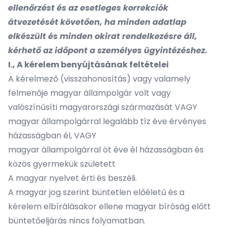
ellenőrzést és az esetleges korrekciók
átvezetését követően, ha minden adatlap
elkészült és minden okirat rendelkezésre áll,
kérhető az időpont a személyes ügyintézéshez.
I.,
A kérelem benyújtásának feltételei
A kérelmező (visszahonosítás) vagy valamely
felmenője magyar állampolgár volt vagy
valószínűsíti magyarországi származását VAGY
magyar állampolgárral legalább tíz éve érvényes
házasságban él, VAGY
magyar állampolgárral öt éve él házasságban és
közös gyermekük született
A magyar nyelvet érti és beszéli.
A magyar jog szerint büntetlen előéletű és a
kérelem elbírálásakor ellene magyar bíróság előtt
büntetőeljárás nincs folyamatban.