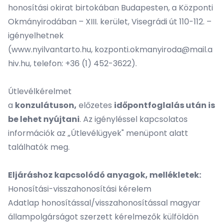
honosítási okirat birtokában Budapesten, a Központi
Okmányirodában – XIII. kerület, Visegrádi út 110-112. –
igényelhetnek
(
www.nyilvantarto.hu
,
kozponti.okmanyiroda@mail.a
hiv.hu
, telefon: +36 (1) 452-3622).
Útlevélkérelmet
a
konzulátuson,
előzetes
időpontfoglalás után is
be lehet nyújtani
. Az igényléssel kapcsolatos
információk az „Útlevélügyek" menüpont alatt
találhatók meg.
Eljáráshoz kapcsolódó anyagok, mellékletek:
Honosítási-visszahonosítási kérelem
Adatlap honosítással/visszahonosítással magyar
állampolgárságot szerzett kérelmezők külföldön