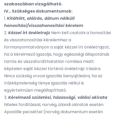
szakaszában vizsgálható.
IV.,
Szükséges dokumentumok:
1.
Kitöltött, aláírás, dátum nélküli
honosítási/visszahonosítási kérelem
2.
Kézzel írt önéletrajz
Nem kell csatolni a honosítási
és visszahonosítási kérelemhez a
formanyomtatványon a saját kézzel írt önéletrajzot,
ha a kérelmező igazolja, hogy egészségi állapotának
tartós és visszafordíthatatlan romlása miatt
képtelen saját kézzel történő önéletrajz írására.
Nincs szükség orvosi igazolás benyújtására, ha az
írásképtelenség ténye igazolás nélkül is
egyértelműen megállapítható.
3.
Kérelmező születési, házassági, válási okirata
hiteles fordítással, norvég, izlandi okiratok esetén
Apostille pecséttel (norvég dokumentum esetén