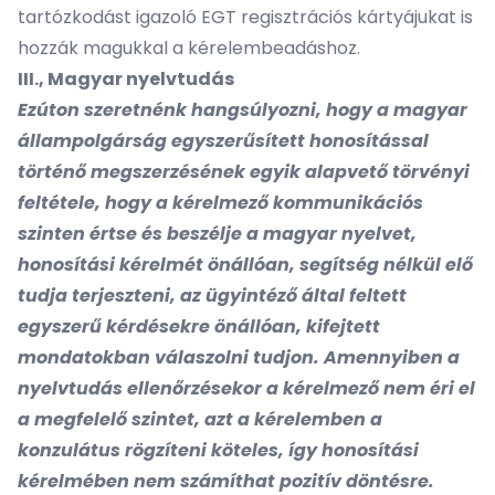
tartózkodást igazoló EGT regisztrációs kártyájukat is
hozzák magukkal a kérelembeadáshoz.
III., Magyar nyelvtudás
Ezúton szeretnénk hangsúlyozni, hogy a magyar
állampolgárság egyszerűsített honosítással
történő megszerzésének egyik alapvető törvényi
feltétele, hogy a kérelmező kommunikációs
szinten értse és beszélje a magyar nyelvet,
honosítási kérelmét önállóan, segítség nélkül elő
tudja terjeszteni, az ügyintéző által feltett
egyszerű kérdésekre önállóan, kifejtett
mondatokban válaszolni tudjon. Amennyiben a
nyelvtudás ellenőrzésekor a kérelmező nem éri el
a megfelelő szintet, azt a kérelemben a
konzulátus rögzíteni köteles, így honosítási
kérelmében nem számíthat pozitív döntésre.