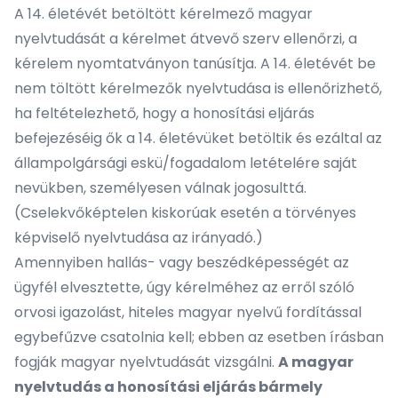
A 14. életévét betöltött kérelmező magyar
nyelvtudását a kérelmet átvevő szerv ellenőrzi, a
kérelem nyomtatványon tanúsítja. A 14. életévét be
nem töltött kérelmezők nyelvtudása is ellenőrizhető,
ha feltételezhető, hogy a honosítási eljárás
befejezéséig ők a 14. életévüket betöltik és ezáltal az
állampolgársági eskü/fogadalom letételére saját
nevükben, személyesen válnak jogosulttá.
(Cselekvőképtelen kiskorúak esetén a törvényes
képviselő nyelvtudása az irányadó.)
Amennyiben hallás- vagy beszédképességét az
ügyfél elvesztette, úgy kérelméhez az erről szóló
orvosi igazolást, hiteles magyar nyelvű fordítással
egybefűzve csatolnia kell; ebben az esetben írásban
fogják magyar nyelvtudását vizsgálni.
A magyar
nyelvtudás a honosítási eljárás bármely