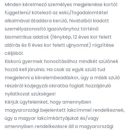
Minden kérelmező személyes megjelenése kortól
függetlenül kötelező az eskü/fogadalomtétel
alkalmával átadásra kerülő, hivatalból kiadott
személyazonosító igazolványhoz történő
biometrikus adatok (fénykép, 12 éves kor felett
aláírás és 6 éves kor felett ujjnyomat) rögzítése
céljából.
Kiskorú gyermek honosításához mindkét szülőnek
hozzá kell járulnia. Ha csak az egyik szülő tud
megjelenni a kérelembeadáskor, úgy a másik szülő
részéről közjegyzői okiratba foglalt hozzájáruló
nyilatkozat szükséges!
Kérjük ügyfeleinket, hogy amennyiben
magyarországi bejelentett lakcímmel rendelkeznek,
úgy a magyar lakcímkártyájukat és/vagy
amennyiben rendelkezésre áll a magyarországi