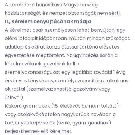
A kérelmező honosítása Magyarország
közbiztonságát és nemzetbiztonságát nem sérti.
II., Kérelem benyújtásának módja
A kérelmet csak személyesen lehet benyújtani egy
előre lefoglalt időpontban, miután minden szükséges
adatlap és okirat konzulátussal történő előzetes
egyeztetése megtörtént. Az ügyintézés során a
kérelmezőknek igazolniuk kell a
személyazonosságukat egy legalább további 1 évig
érvényes fényképes, személyazonosításra alkalmas
okirattal (személyazonosító igazolvány vagy
útlevél).
Kiskorú gyermekek (18. életévét be nem töltött)
vagy cselekvőképtelen nagykorúak nevében a
törvényes képviselők (szülő, gyám, gondnok)
terjeszthetnek elő kérelmet.