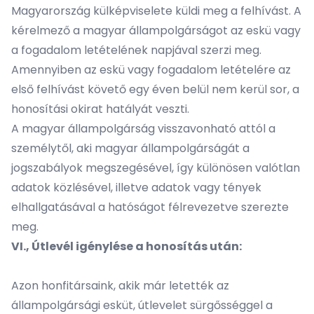
Magyarország külképviselete küldi meg a felhívást. A
kérelmező a magyar állampolgárságot az eskü vagy
a fogadalom letételének napjával szerzi meg.
Amennyiben az eskü vagy fogadalom letételére az
első felhívást követő egy éven belül nem kerül sor, a
honosítási okirat hatályát veszti.
A magyar állampolgárság visszavonható attól a
személytől, aki magyar állampolgárságát a
jogszabályok megszegésével, így különösen valótlan
adatok közlésével, illetve adatok vagy tények
elhallgatásával a hatóságot félrevezetve szerezte
meg.
VI., Útlevél igénylése a honosítás után:
Azon honfitársaink, akik már letették az
állampolgársági esküt, útlevelet sürgősséggel a