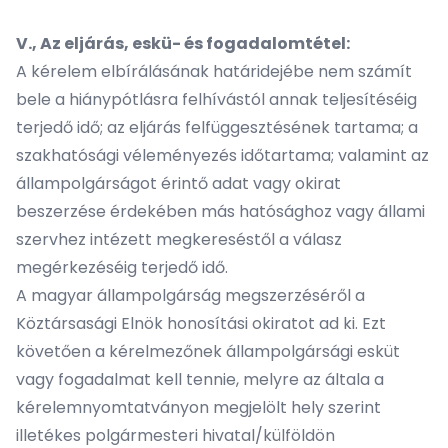
V., Az eljárás, eskü- és fogadalomtétel:
A kérelem elbírálásának határidejébe nem számít
bele a hiánypótlásra felhívástól annak teljesítéséig
terjedő idő; az eljárás felfüggesztésének tartama; a
szakhatósági véleményezés időtartama; valamint az
állampolgárságot érintő adat vagy okirat
beszerzése érdekében más hatósághoz vagy állami
szervhez intézett megkereséstől a válasz
megérkezéséig terjedő idő.
A magyar állampolgárság megszerzéséről a
Köztársasági Elnök honosítási okiratot ad ki. Ezt
követően a kérelmezőnek állampolgársági esküt
vagy fogadalmat kell tennie, melyre az általa a
kérelemnyomtatványon megjelölt hely szerint
illetékes polgármesteri hivatal/külföldön