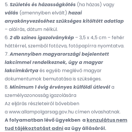
5.
Születés és házasságkötés
(ha házas) vagy
válás
(amennyiben elvált)
hazai
anyakönyvezéséhez szükséges kitöltött adatlap
– aláírás, dátum nélkül.
6.
2 db színes igazolványkép
– 3,5 x 4,5 cm – fehér
háttérrel, szemből fotózva, fotópapírra nyomtatva.
7.
Amennyiben magyarországi bejelentett
lakcímmel rendelkeznek, úgy a magyar
lakcímkártya
és egyéb meglévő magyar
dokumentumok bemutatása is szükséges.
8.
Minimum 1 évig érvényes külföldi útlevél
a
személyazonosság igazolására
Az eljárás részleteiről bővebben
a
www.allampolgarsag.gov.hu
címen olvashatnak.
A folyamatban lévő ügyekben a
konzulátus nem
tud tájékoztatást adni
az ügy állásáról.