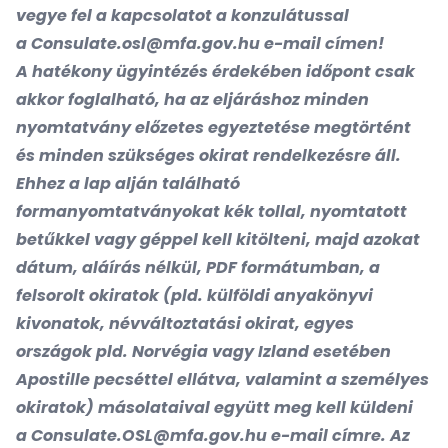
vegye fel a kapcsolatot a konzulátussal
a
Consulate.osl@mfa.gov.hu
e-mail címen!
A hatékony ügyintézés érdekében időpont csak
akkor foglalható, ha az eljáráshoz minden
nyomtatvány előzetes egyeztetése megtörtént
és minden szükséges okirat rendelkezésre áll.
Ehhez a lap alján található
formanyomtatványokat kék tollal, nyomtatott
betűkkel vagy géppel kell kitölteni, majd azokat
dátum, aláírás nélkül, PDF formátumban, a
felsorolt okiratok (pld. külföldi anyakönyvi
kivonatok, névváltoztatási okirat, egyes
országok pld. Norvégia vagy Izland esetében
Apostille pecséttel ellátva, valamint a személyes
okiratok) másolataival együtt meg kell küldeni
a
Consulate.OSL@mfa.gov.hu
e-mail címre. Az