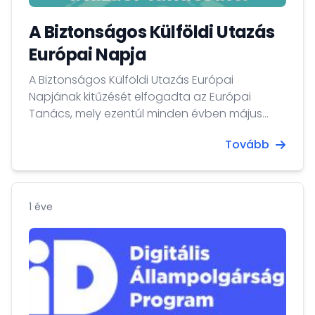
A Biztonságos Külföldi Utazás
Európai Napja
A Biztonságos Külföldi Utazás Európai
Napjának kitűzését elfogadta az Európai
Tanács, mely ezentúl minden évben május
negyedik péntekére esik. Célja a
Tovább
figyelemfelhívás, hogy az uniós polgárok
utazásaikra megfelelően felkészüljenek, s
ezáltal külföldi tartózkodásuk biztonságosabb
legyen.
1 éve