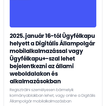
2025. január 16-tól Ügyfélkapu
helyett a Digitális Állampolgár
mobilalkalmazással vagy
Ügyfélkapu+-szal lehet
bejelentkezni az állami
weboldalakon és
alkalmazásokban
Regisztrálni személyesen bármelyik
kormányablakban lehet, vagy online a Digitális
Állampolgár mobilalkalmazásban