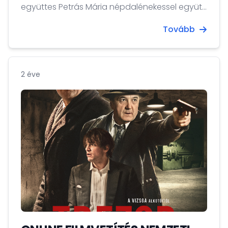
együttes Petrás Mária népdalénekessel együtt
lép fel. Az egyik legismertebb magyar népzenei
Tovább
formáció évtizedek óta a Kárpát-medence
népzenéjéből táplálkozik, Bartók Béla
gyűjteménye is előadásaik szerves része.
2 éve