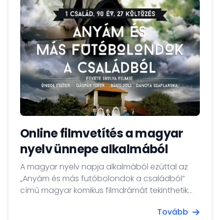
Online filmvetítés a magyar
nyelv ünnepe alkalmából
A magyar nyelv napja alkalmából ezúttal az
„Anyám és más futóbolondok a családból”
című magyar komikus filmdrámát tekinthetik
meg Nagykövetségünk szervezésében 2023.
Tovább
november 11. 14:00 órától november 12. estig,