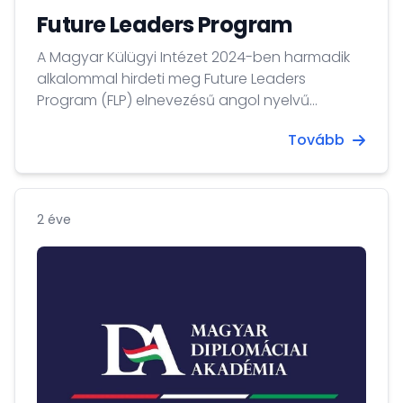
Future Leaders Program
A Magyar Külügyi Intézet 2024-ben harmadik
alkalommal hirdeti meg Future Leaders
Program (FLP) elnevezésű angol nyelvű
ösztöndíjprogramját 30 év alatti külpolitikai
Tovább
kutatók/elemzők, illetve frissen végzett,
külpolitika iránt érdeklődő fiatalok számára.
2 éve