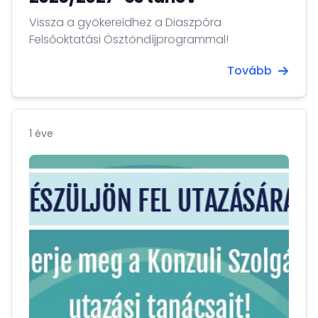
Vissza a gyökereidhez a Diaszpóra
Felsőoktatási Ösztöndíjprogrammal!
Tovább
1 éve