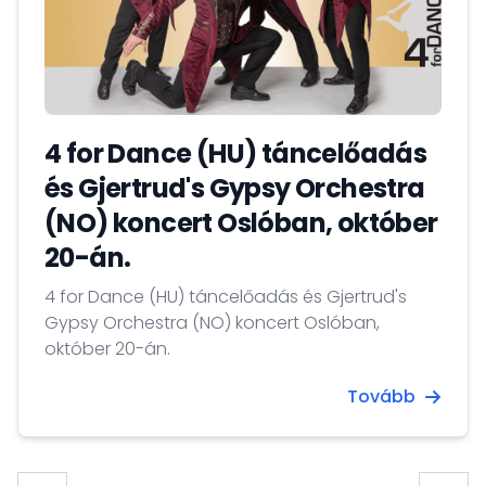
4 for Dance (HU) táncelőadás
és Gjertrud's Gypsy Orchestra
(NO) koncert Oslóban, október
20-án.
4 for Dance (HU) táncelőadás és Gjertrud's
Gypsy Orchestra (NO) koncert Oslóban,
október 20-án.
Tovább