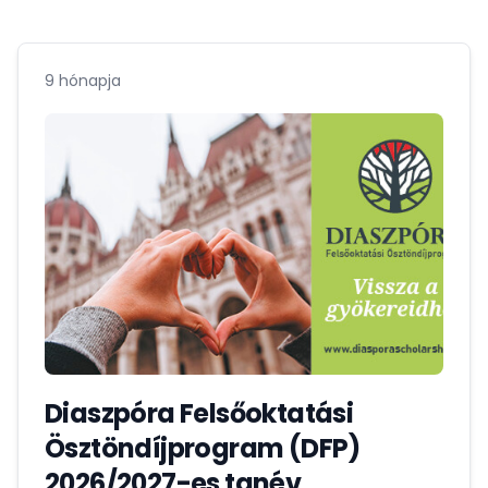
9 hónapja
Diaszpóra Felsőoktatási
Ösztöndíjprogram (DFP)
2026/2027-es tanév