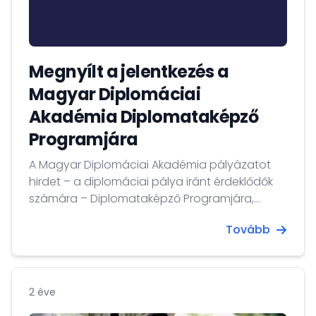
Megnyílt a jelentkezés a
Magyar Diplomáciai
Akadémia Diplomataképző
Programjára
A Magyar Diplomáciai Akadémia pályázatot
hirdet – a diplomáciai pálya iránt érdeklődők
számára – Diplomataképző Programjára,
amelyet a Külgazdasági és Külügyminisztérium
Tovább
és a Nemzeti Közszolgálati Egyetem szakmai
együttműködésének keretében valósít meg.
2 éve