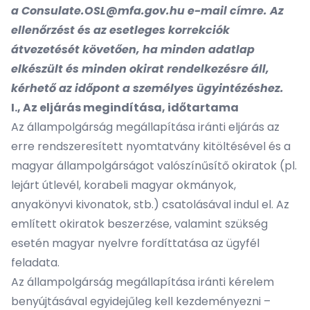
a
Consulate.OSL@mfa.gov.hu
e-mail címre. Az
ellenőrzést és az esetleges korrekciók
átvezetését követően, ha minden adatlap
elkészült és minden okirat rendelkezésre áll,
kérhető az időpont a személyes ügyintézéshez.
I., Az eljárás megindítása, időtartama
Az állampolgárság megállapítása iránti eljárás az
erre rendszeresített nyomtatvány kitöltésével és a
magyar állampolgárságot valószínűsítő okiratok (pl.
lejárt útlevél, korabeli magyar okmányok,
anyakönyvi kivonatok, stb.) csatolásával indul el. Az
említett okiratok beszerzése, valamint szükség
esetén magyar nyelvre fordíttatása az ügyfél
feladata.
Az állampolgárság megállapítása iránti kérelem
benyújtásával egyidejűleg kell kezdeményezni –