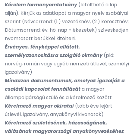
Kérelem formanyomtatvány
(letölthető a lap
alján). Kérjük az adatlapot a magyar nyelv szabályai
szerint (Névsorrend: (1.) vezetéknév, (2.) keresztnév;
Dátumsorrend: év, hó, nap + ékezetek) szíveskedjen
nyomtatott betűkkel kitölteni.
Érvényes, fényképpel ellátott,
személyazonosításra szolgáló okmány
(pld:
norvég, román vagy egyéb nemzeti útlevél, személyi
igazolvány)
Mindazon dokumentumok, amelyek igazolják a
családi kapcsolat fennállását
a magyar
állampolgárságú szülő és a kérelmező között
Kérelmező magyar okiratai
(több éve lejárt
útlevél, igazolvány, anyakönyvi kivonatok)
Kérelmező születésének, házasságának,
válásának magyarországi anyakönyvezéséhez