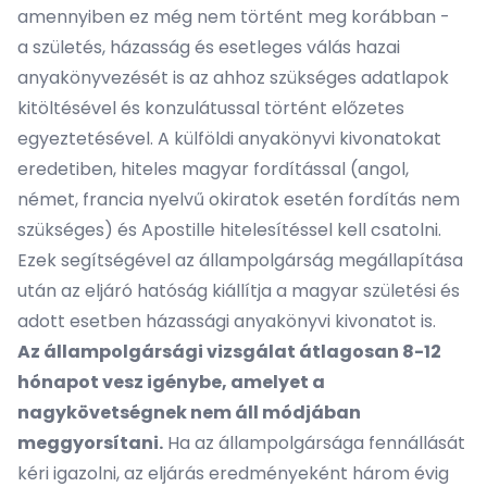
amennyiben ez még nem történt meg korábban -
a
születés, házasság és esetleges válás hazai
anyakönyvezését
is az ahhoz szükséges adatlapok
kitöltésével és konzulátussal történt előzetes
egyeztetésével. A külföldi anyakönyvi kivonatokat
eredetiben, hiteles magyar fordítással (angol,
német, francia nyelvű okiratok esetén fordítás nem
szükséges) és Apostille hitelesítéssel kell csatolni.
Ezek segítségével az állampolgárság megállapítása
után az eljáró hatóság kiállítja a magyar születési és
adott esetben házassági anyakönyvi kivonatot is.
Az állampolgársági vizsgálat átlagosan 8-12
hónapot vesz igénybe, amelyet a
nagykövetségnek nem áll módjában
meggyorsítani.
Ha az állampolgársága fennállását
kéri igazolni, az eljárás eredményeként három évig