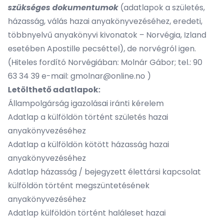
szükséges dokumentumok
(adatlapok a születés,
házasság, válás hazai anyakönyvezéséhez, eredeti,
többnyelvű anyakönyvi kivonatok – Norvégia, Izland
esetében Apostille pecséttel), de norvégról igen.
(Hiteles fordító Norvégiában: Molnár Gábor; tel.: 90
63 34 39 e-mail: gmolnar@online.no )
Letölthető adatlapok:
Állampolgárság igazolásai iránti kérelem
Adatlap a külföldön történt születés hazai
anyakönyvezéséhez
Adatlap a külföldön kötött házasság hazai
anyakönyvezéséhez
Adatlap házasság / bejegyzett élettársi kapcsolat
külföldön történt megszüntetésének
anyakönyvezéséhez
Adatlap külföldön történt haláleset hazai