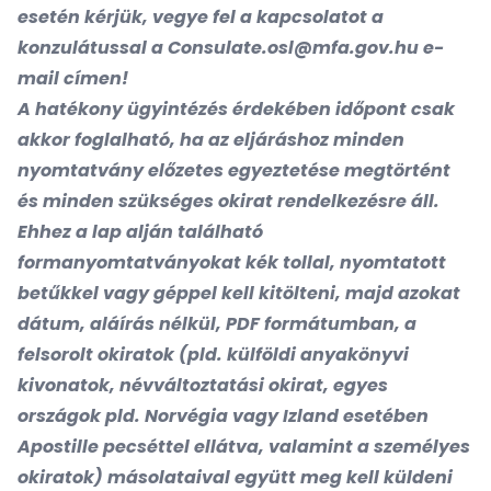
esetén kérjük, vegye fel a kapcsolatot a
konzulátussal a
Consulate.osl@mfa.gov.hu
e-
mail címen!
A hatékony ügyintézés érdekében időpont csak
akkor foglalható, ha az eljáráshoz minden
nyomtatvány előzetes egyeztetése megtörtént
és minden szükséges okirat rendelkezésre áll.
Ehhez a lap alján található
formanyomtatványokat kék tollal, nyomtatott
betűkkel vagy géppel kell kitölteni, majd azokat
dátum, aláírás nélkül, PDF formátumban, a
felsorolt okiratok (pld. külföldi anyakönyvi
kivonatok, névváltoztatási okirat, egyes
országok pld. Norvégia vagy Izland esetében
Apostille pecséttel ellátva, valamint a személyes
okiratok) másolataival együtt meg kell küldeni