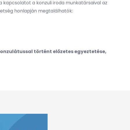
a kapcsolatot a konzuli iroda munkatársaival az
vetség honlapján megtalálhatók:
onzulátussal történt előzetes egyeztetése,