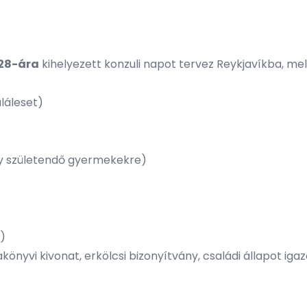
 28-ára
kihelyezett konzuli napot tervez Reykjavíkba, m
láleset)
y születendő gyermekekre)
)
önyvi kivonat, erkölcsi bizonyítvány, családi állapot igaz