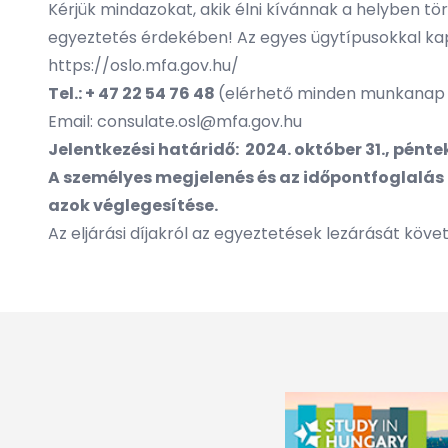
Kérjük mindazokat, akik élni kívánnak a helyben tö
egyeztetés érdekében! Az egyes ügytípusokkal kap
https://oslo.mfa.gov.hu/
Tel.: + 47 22 54 76 48
(elérhető minden munkanap 13
Email:
consulate.osl@mfa.gov.hu
Jelentkezési határidő: 2024. október 31., pénte
A személyes megjelenés és az időpontfoglalás 
azok véglegesítése.
Az eljárási díjakról az egyeztetések lezárását köve