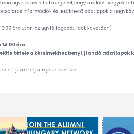
rténő ügyintézés lehetőségével, hogy mielőbb vegyék fel 
csolatos Információk és letölthető adatlapok a nagykö
:00 óra után, az ügyfélfogadási időt követően)
k 14:00 óra
előfeltétele a kérelmekhez benyújtandó adatlapok k
tően tájékoztatjuk a jelentkezőket.