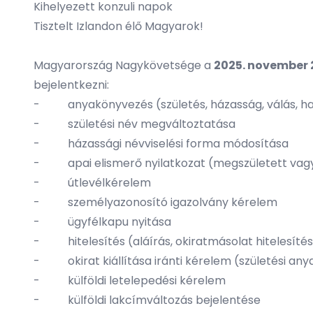
Kihelyezett konzuli napok
Tisztelt Izlandon élő Magyarok!
Magyarország Nagykövetsége a
2025. november
bejelentkezni:
- anyakönyvezés (születés, házasság, válás, ha
- születési név megváltoztatása
- házassági névviselési forma módosítása
- apai elismerő nyilatkozat (megszületett vag
- útlevélkérelem
- személyazonosító igazolvány kérelem
- ügyfélkapu nyitása
- hitelesítés (aláírás, okiratmásolat hitelesítés
- okirat kiállítása iránti kérelem (születési anyak
- külföldi letelepedési kérelem
- külföldi lakcímváltozás bejelentése