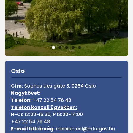
Sidebar
Oslo
Cím:
Sophus Lies gate 3, 0264 Oslo
Nagykövet:
Telefon:
+47 22 54 76 40
Telefon konzuli ügyekben:
H-Cs 13:00-16:30, P 13:00-14:00
+47 22 54 76 48
E-mail titkárság:
mission.osl@mfa.gov.hu