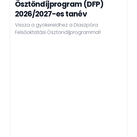
Ösztöndíjprogram (DFP)
2026/2027-es tanév
Vissza a gyökereidhez a Diaszpóra
Felsőoktatási Ösztöndíjprogrammal!