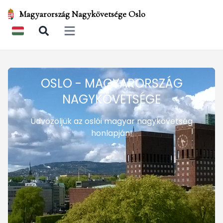
Magyarország Nagykövetsége Oslo
Open main menu
OSLO - MAGYARORSZÁG
NAGYKÖVETSÉGE
Üdvözöljük az oslói magyar nagykövetség
honlapján!