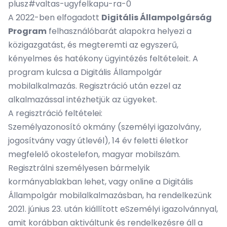
plusz#valtas-ugyfelkapu-ra-0
A 2022-ben elfogadott
Digitális Állampolgárság
Program
felhasználóbarát alapokra helyezi a
közigazgatást, és megteremti az egyszerű,
kényelmes és hatékony ügyintézés feltételeit. A
program kulcsa a Digitális Állampolgár
mobilalkalmazás. Regisztráció után ezzel az
alkalmazással intézhetjük az ügyeket.
A regisztráció feltételei:
Személyazonosító okmány (személyi igazolvány,
jogosítvány vagy útlevél), 14 év feletti életkor
megfelelő okostelefon, magyar mobilszám.
Regisztrálni személyesen bármelyik
kormányablakban lehet, vagy online a Digitális
Állampolgár mobilalkalmazásban, ha rendelkezünk
2021. június 23. után kiállított eSzemélyi igazolvánnyal,
amit korábban aktiváltunk és rendelkezésre áll a