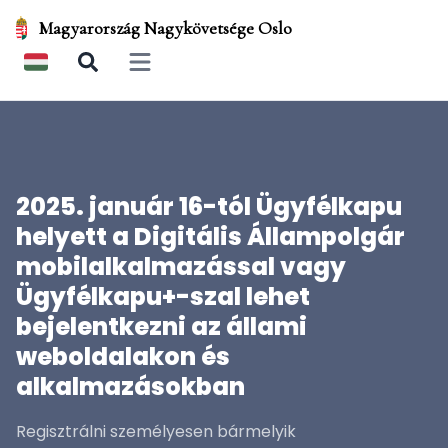
Magyarország Nagykövetsége Oslo
Open main menu
2025. január 16-tól Ügyfélkapu
helyett a Digitális Állampolgár
mobilalkalmazással vagy
Ügyfélkapu+-szal lehet
bejelentkezni az állami
weboldalakon és
alkalmazásokban
Regisztrálni személyesen bármelyik