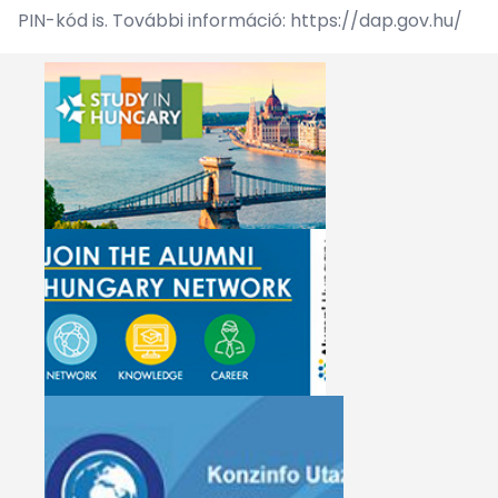
PIN-kód is. További információ:
https://dap.gov.hu/