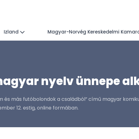
Izland
Magyar-Norvég Kereskedelmi Kamar
 magyar nyelv ünnepe a
ám és más futóbolondok a családból” című magyar komik
mber 12. estig, online formában.