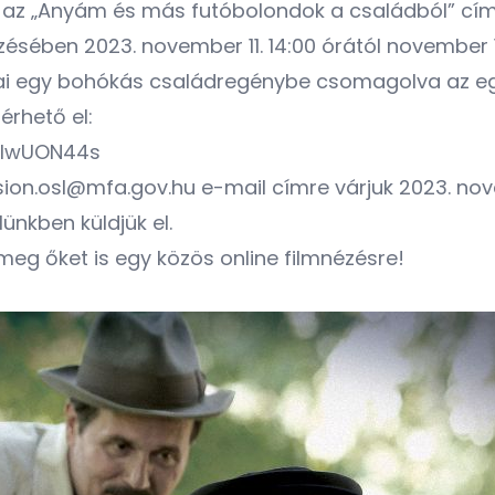
l az „Anyám és más futóbolondok a családból” c
sében 2023. november 11. 14:00 órától november 12
tai egy bohókás családregénybe csomagolva az e
 érhető el:
MlwUON44s
sion.osl@mfa.gov.hu
e-mail címre várjuk 2023. nove
ünkben küldjük el.
 meg őket is egy közös online filmnézésre!