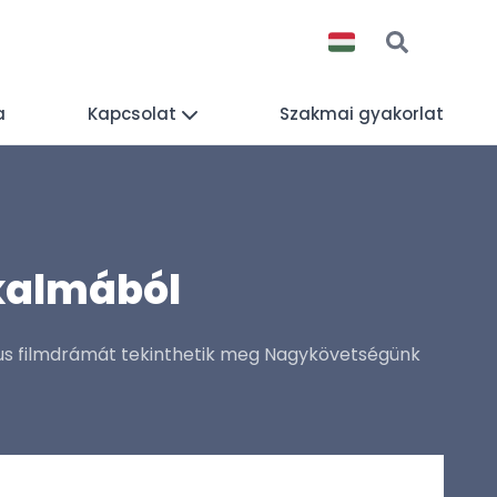
a
Kapcsolat
Szakmai gyakorlat
lkalmából
us filmdrámát tekinthetik meg Nagykövetségünk