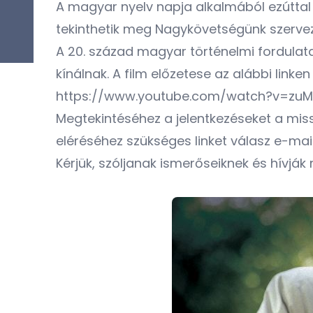
A magyar nyelv napja alkalmából ezútta
tekinthetik meg Nagykövetségünk szervezé
A 20. század magyar történelmi fordula
kínálnak. A film előzetese az alábbi linken
https://www.youtube.com/watch?v=zu
Megtekintéséhez a jelentkezéseket a
mis
eléréséhez szükséges linket válasz e-mail
Kérjük, szóljanak ismerőseiknek és hívják