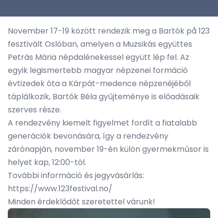
November 17-19 között rendezik meg a Bartók på 123
fesztivált Oslóban, amelyen a Muzsikás együttes
Petrás Mária népdalénekessel együtt lép fel. Az
egyik legismertebb magyar népzenei formáció
évtizedek óta a Kárpát-medence népzenéjéből
táplálkozik, Bartók Béla gyűjteménye is előadásaik
szerves része.
A rendezvény kiemelt figyelmet fordít a fiatalabb
generációk bevonására, így a rendezvény
zárónapján, november 19-én külön gyermekműsor is
helyet kap, 12:00-tól.
További információ és jegyvásárlás:
https://www.123festival.no/
Minden érdeklődőt szeretettel várunk!