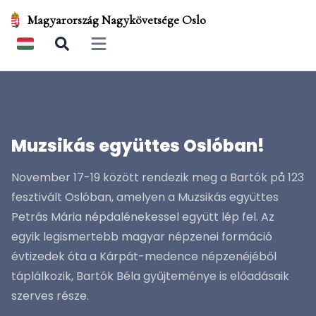
Magyarország Nagykövetsége Oslo
Open main menu
Muzsikás együttes Oslóban!
November 17-19 között rendezik meg a Bartók på 123
fesztivált Oslóban, amelyen a Muzsikás együttes
Petrás Mária népdalénekessel együtt lép fel. Az
egyik legismertebb magyar népzenei formáció
évtizedek óta a Kárpát-medence népzenéjéből
táplálkozik, Bartók Béla gyűjteménye is előadásaik
szerves része.